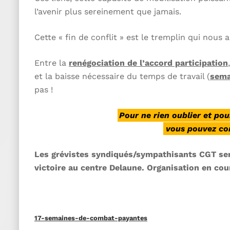
l’avenir plus sereinement que jamais.
Cette « fin de conflit » est le tremplin qui nous
Entre la
renégociation de l’accord participation
et la baisse nécessaire du temps de travail (
sema
pas !
Pour ne rien oublier et pou
vous pouvez com
Les grévistes syndiqués/sympathisants CGT ser
victoire au centre Delaune. Organisation en cou
17-semaines-de-combat-payantes