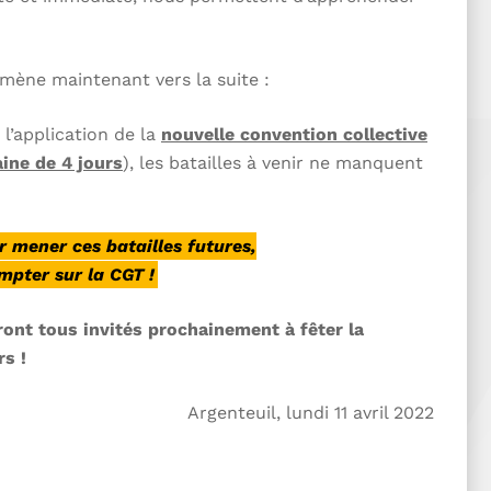
 amène maintenant vers la suite :
, l’application de la
nouvelle convention collective
ine de 4 jours
), les batailles à venir ne manquent
r mener ces batailles futures,
pter sur la CGT !
ont tous invités prochainement à fêter la
rs !
Argenteuil, lundi 11 avril 2022