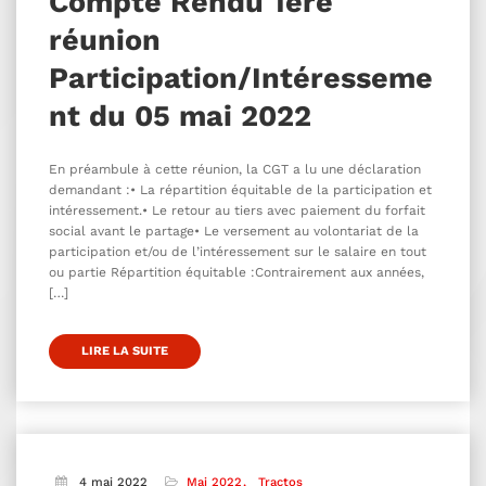
Compte Rendu 1ére
réunion
Participation/Intéresseme
nt du 05 mai 2022
En préambule à cette réunion, la CGT a lu une déclaration
demandant :• La répartition équitable de la participation et
intéressement.• Le retour au tiers avec paiement du forfait
social avant le partage• Le versement au volontariat de la
participation et/ou de l’intéressement sur le salaire en tout
ou partie Répartition équitable :Contrairement aux années,
[…]
LIRE LA SUITE
4 mai 2022
Mai 2022
Tractos