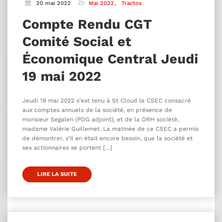
20 mai 2022
Mai 2022
Tractos
Compte Rendu CGT
Comité Social et
Économique Central Jeudi
19 mai 2022
Jeudi 19 mai 2022 s’est tenu à St Cloud le CSEC consacré
aux comptes annuels de la société, en présence de
monsieur Segalen (PDG adjoint), et de la DRH société,
madame Valérie Guillemet. La matinée de ce CSEC a permis
de démontrer, s’il en était encore besoin, que la société et
ses actionnaires se portent […]
LIRE LA SUITE