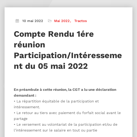
10 mai 2022
Mai 2022
Tractos
Compte Rendu 1ére
réunion
Participation/Intéresseme
nt du 05 mai 2022
En préambule à cette réunion, la CGT a lu une déclaration
demandant :
• La répartition équitable de la participation et
intéressement.
• Le retour au tiers avec paiement du forfait social avant le
partage
• Le versement au volontariat de la participation et/ou de
l’intéressement sur le salaire en tout ou partie