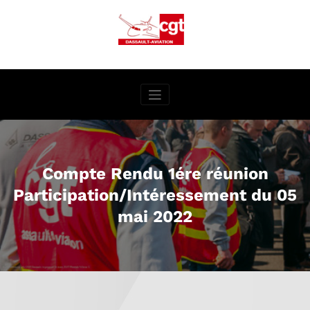
Aller
au
contenu
Compte Rendu 1ére réunion
Participation/Intéressement du 05
mai 2022