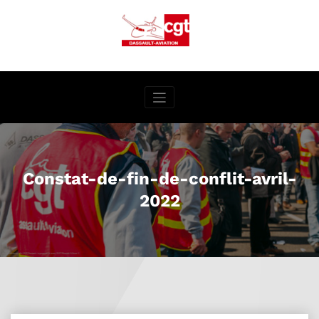
Aller
au
contenu
Constat-de-fin-de-conflit-avril-
2022