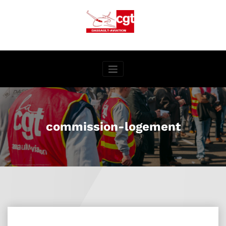
Aller
au
contenu
commission-logement