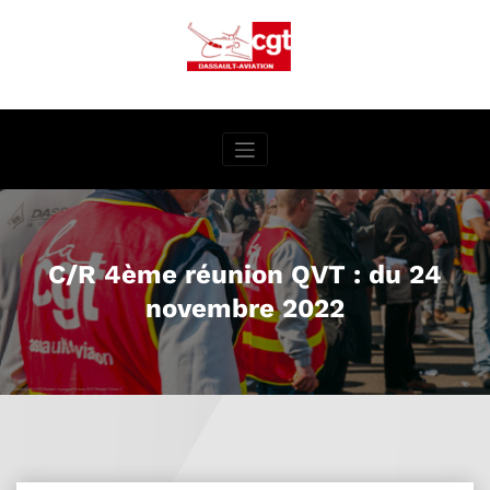
Aller
au
contenu
C/R 4ème réunion QVT : du 24
novembre 2022