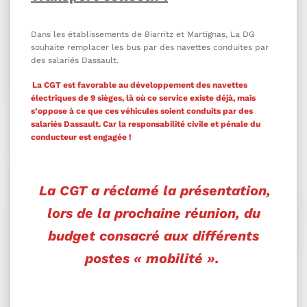
Dans les établissements de Biarritz et Martignas, La DG
souhaite remplacer les bus par des navettes conduites par
des salariés Dassault.
La CGT est favorable au développement des navettes
électriques de 9 sièges, là où ce service existe déjà, mais
s’oppose à ce que ces véhicules soient conduits par des
salariés Dassault. Car la responsabilité civile et pénale du
conducteur est engagée !
La CGT a réclamé la présentation,
lors de la prochaine réunion, du
budget consacré aux différents
postes « mobilité ».