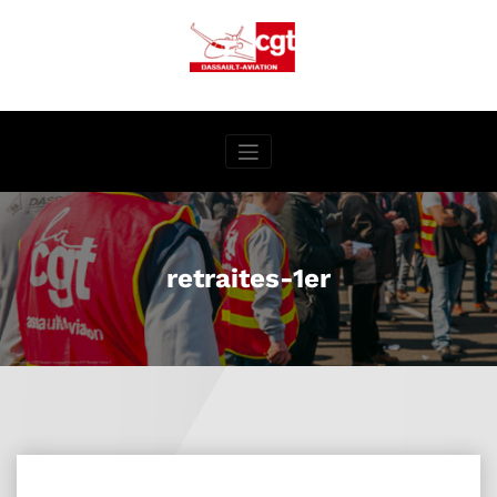
Aller
au
contenu
retraites-1er