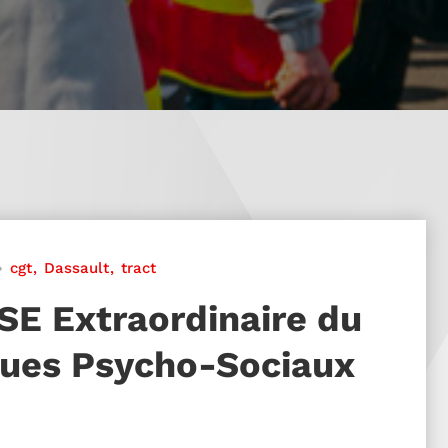
cgt
Dassault
tract
SE Extraordinaire du
sques Psycho-Sociaux