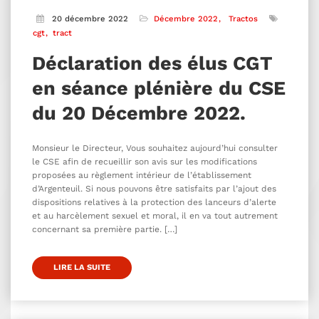
20 décembre 2022
Décembre 2022
Tractos
cgt
tract
Déclaration des élus CGT
en séance plénière du CSE
du 20 Décembre 2022.
Monsieur le Directeur, Vous souhaitez aujourd’hui consulter
le CSE afin de recueillir son avis sur les modifications
proposées au règlement intérieur de l’établissement
d’Argenteuil. Si nous pouvons être satisfaits par l’ajout des
dispositions relatives à la protection des lanceurs d’alerte
et au harcèlement sexuel et moral, il en va tout autrement
concernant sa première partie. […]
LIRE LA SUITE