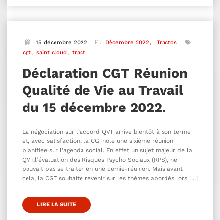
15 décembre 2022
Décembre 2022
Tractos
cgt
saint cloud
tract
Déclaration CGT Réunion
Qualité de Vie au Travail
du 15 décembre 2022.
La négociation sur l’accord QVT arrive bientôt à son terme
et, avec satisfaction, la CGTnote une sixième réunion
planifiée sur l’agenda social. En effet un sujet majeur de la
QVT,l’évaluation des Risques Psycho Sociaux (RPS), ne
pouvait pas se traiter en une demie-réunion. Mais avant
cela, la CGT souhaite revenir sur les thèmes abordés lors […]
LIRE LA SUITE