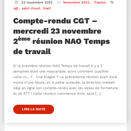
23 novembre 2022
Novembre 2022
Tractos
cgt
saint cloud
tract
Compte-rendu CGT –
mercredi 23 novembre
ème
2
réunion NAO Temps
de travail
Si la première réunion NAO Temps de travail il y a 2
semaines était une mascarade, alors comment qualifier
celle-ci… ? Une blague ? La précédente réunion avait duré
moins d’une heure, et, à peine achevée, la direction mettait
déjà en ligne son compte-rendu avec les dates de fermeture
et de RTT ! Cette réunion commence donc sans […]
LIRE LA SUITE