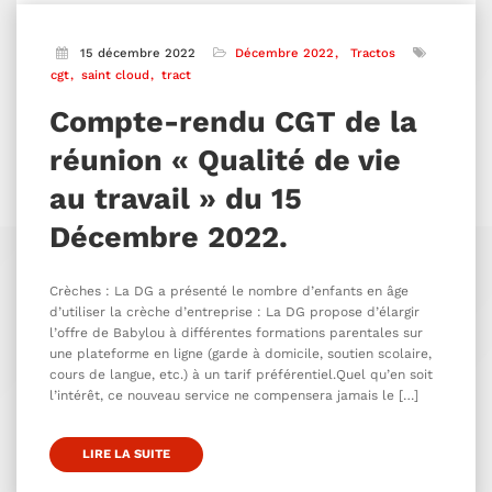
15 décembre 2022
Décembre 2022
Tractos
cgt
saint cloud
tract
Compte-rendu CGT de la
réunion « Qualité de vie
au travail » du 15
Décembre 2022.
Crèches : La DG a présenté le nombre d’enfants en âge
d’utiliser la crèche d’entreprise : La DG propose d’élargir
l’offre de Babylou à différentes formations parentales sur
une plateforme en ligne (garde à domicile, soutien scolaire,
cours de langue, etc.) à un tarif préférentiel.Quel qu’en soit
l’intérêt, ce nouveau service ne compensera jamais le […]
LIRE LA SUITE