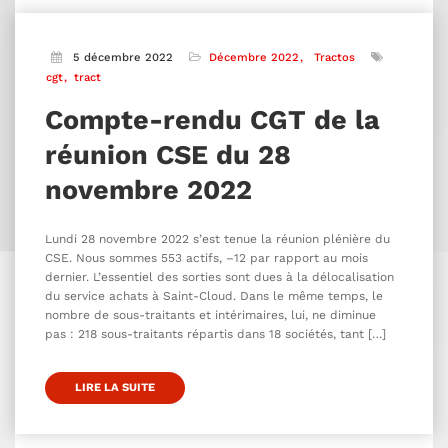
5 décembre 2022
Décembre 2022
Tractos
cgt
tract
Compte-rendu CGT de la
réunion CSE du 28
novembre 2022
Lundi 28 novembre 2022 s’est tenue la réunion plénière du
CSE. Nous sommes 553 actifs, –12 par rapport au mois
dernier. L’essentiel des sorties sont dues à la délocalisation
du service achats à Saint-Cloud. Dans le même temps, le
nombre de sous-traitants et intérimaires, lui, ne diminue
pas : 218 sous-traitants répartis dans 18 sociétés, tant […]
LIRE LA SUITE