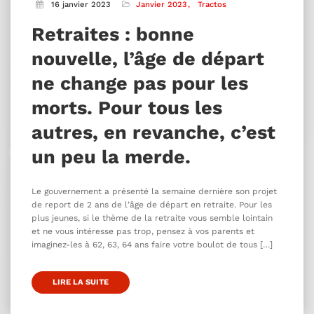
16 janvier 2023
Janvier 2023
Tractos
Retraites : bonne
nouvelle, l’âge de départ
ne change pas pour les
morts. Pour tous les
autres, en revanche, c’est
un peu la merde.
Le gouvernement a présenté la semaine dernière son projet
de report de 2 ans de l’âge de départ en retraite. Pour les
plus jeunes, si le thème de la retraite vous semble lointain
et ne vous intéresse pas trop, pensez à vos parents et
imaginez-les à 62, 63, 64 ans faire votre boulot de tous […]
LIRE LA SUITE